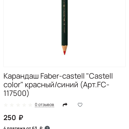
Карандаш Faber-castell "Castell
color" красный/синий (Арт.FC-
117500)
0 отзывов
250
4 платежа от 63
?