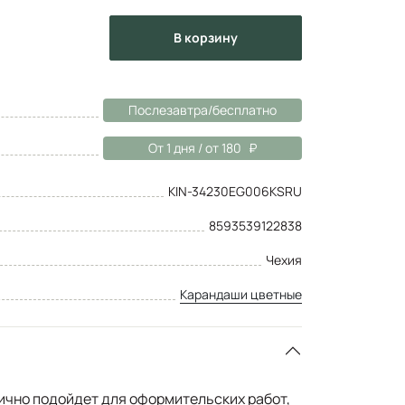
в корзину
Послезавтра/бесплатно
От 1 дня / от 180
KIN-34230EG006KSRU
8593539122838
Чехия
Карандаши цветные
чно подойдет для оформительских работ,