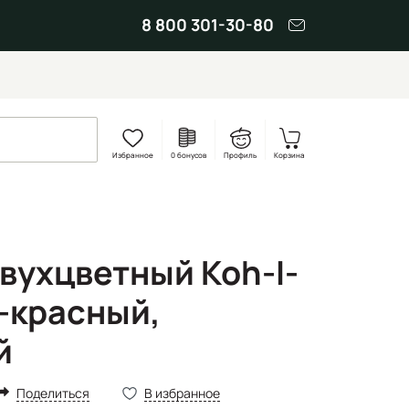
8 800 301-30-80
Избранное
0 бонусов
Профиль
Корзина
вухцветный Koh-I-
й-красный,
й
Поделиться
В избранное