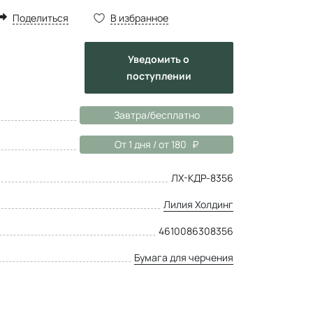
Поделиться
В избранное
Уведомить
о
поступлении
Завтра/бесплатно
От 1 дня / от 180
ЛХ-КДР-8356
Лилия Холдинг
4610086308356
Бумага для черчения