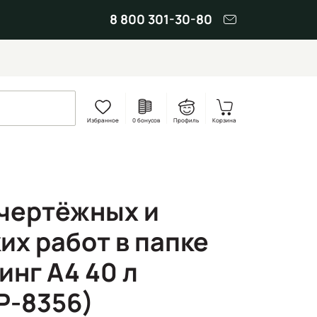
8 800 301-30-80
Избранное
0 бонусов
Профиль
Корзина
 чертёжных и
их работ в папке
инг А4 40 л
Р-8356)