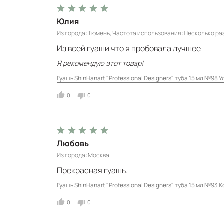
Юлия
Из города
Тюмень
Частота использования
Несколько ра
Из всей гуаши что я пробовала лучшее
Я рекомендую этот товар!
Гуашь ShinHanart "Professional Designers" туба 15 мл №98
0
0
Любовь
Из города
Москва
Прекрасная гуашь.
Гуашь ShinHanart "Professional Designers" туба 15 мл №93 
0
0