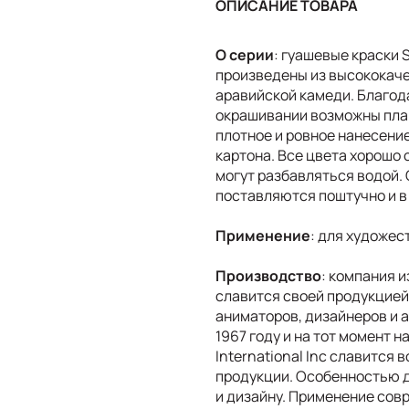
ОПИСАНИЕ ТОВАРА
О серии
: гуашевые краски S
произведены из высококач
аравийской камеди. Благод
окрашивании возможны пла
плотное и ровное нанесение
картона. Все цвета хорошо
могут разбавляться водой. 
поставляются поштучно и в
Применение
: для художес
Производство
: компания и
славится своей продукцией
аниматоров, дизайнеров и 
1967 году и на тот момент 
International Inc славится
продукции. Особенностью д
и дизайну. Применение сов