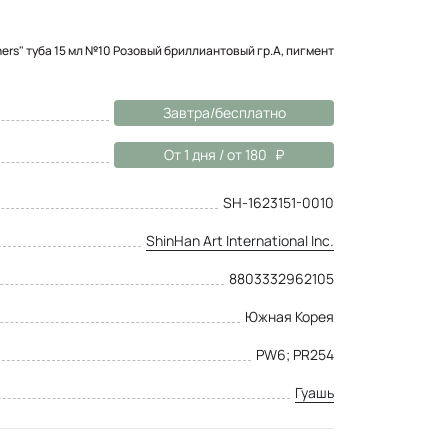
gners" туба 15 мл №10 Розовый бриллиантовый гр.A, пигмент
Завтра/бесплатно
От 1 дня / от 180
SH-1623151-0010
ShinHan Art International Inc.
8803332962105
Южная Корея
PW6; PR254
Гуашь