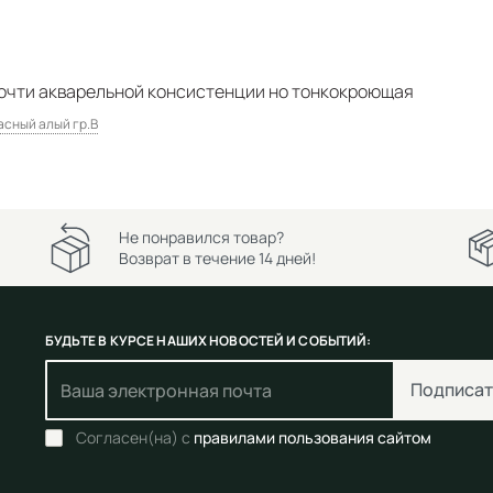
 почти акварельной консистенции но тонкокроющая
расный алый гр.B
Не понравился товар?
Возврат в течение 14 дней!
БУДЬТЕ В КУРСЕ НАШИХ НОВОСТЕЙ И СОБЫТИЙ:
Подписат
Согласен(на) с
правилами пользования сайтом