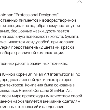
hinhan "Professional Designers"
ественных пигментов и водорастворимой
аря специально подобранному составу при
вные, бесшовные мазки, достигается
 на реальную поверхность холста, бумаги,
 смешиваются между собой, при желании
Серия представлена 72 цветами, краски
 наборах различной комплектации.
твенных работ в различных техниках.
з Южной Кореи ShinHan Art International Inc
, предназначенной для иллюстраторов,
архитекторов. Компания была основана в
называлась Haneel. Сегодня ShinHan Art
 во всем мире превосходным качеством своей
анной марки является внимание к деталям
ременных технологий и следование