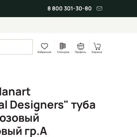
8 800 301-30-80
Избранное
0 бонусов
Профиль
Корзина
Hanart
al Designers" туба
Розовый
вый гр.A