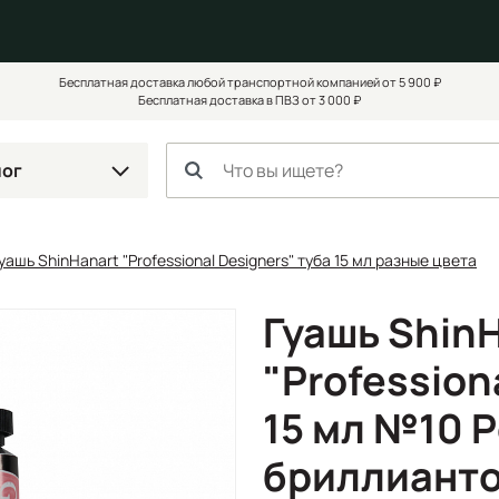
Бесплатная доставка любой транспортной компанией от 5 900 ₽
Бесплатная доставка в ПВЗ от 3 000 ₽
лог
уашь ShinHanart "Professional Designers" туба 15 мл разные цвета
Гуашь Shin
"Profession
15 мл №10 
бриллианто