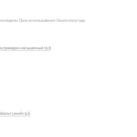
з в неделю
Срок использования
Около полугода
 Ультрамарин насыщенный гр.B
Кобальт синий гр.E