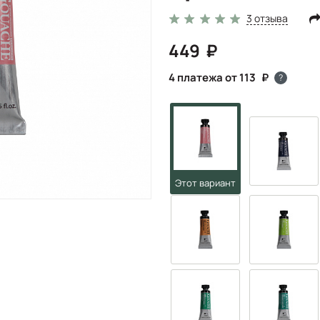
3 отзыва
449
4 платежа от 113
?