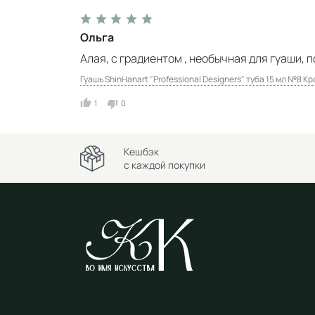
Ольга
Алая, с градиентом , необычная для гуаши,
Гуашь ShinHanart "Professional Designers" туба 15 мл №8 К
1
0
Кешбэк
с каждой покупки