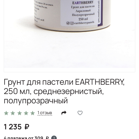
Грунт для пастели EARTHBERRY,
250 мл, среднезернистый,
полупрозрачный
1 отзыв
1 235
4 платежа от 309
?