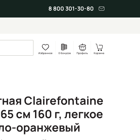
8 800 301-30-80
Избранное
0 бонусов
Профиль
Корзина
ная Clairefontaine
65 см 160 г, легкое
тло-оранжевый