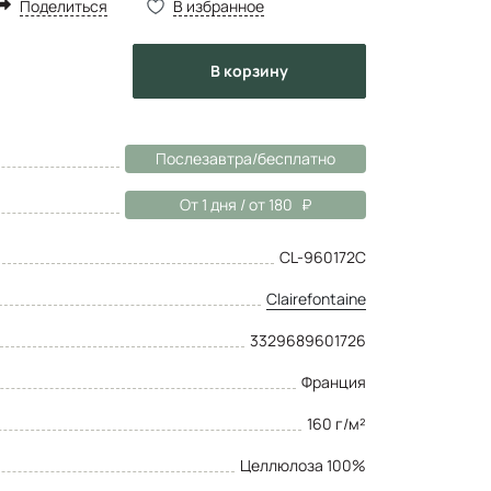
Поделиться
В избранное
в корзину
Послезавтра/бесплатно
От 1 дня / от 180
CL-960172C
Clairefontaine
3329689601726
Франция
160 г/м²
Целлюлоза 100%