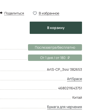
Поделиться
В избранное
в корзину
Послезавтра/бесплатно
От 1 дня / от 180
ArtS-CP_344/ 382653
ArtSpace
4680211643751
Китай
Бумага для черчения