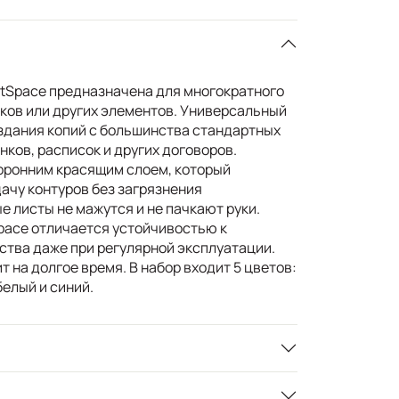
rtSpace предназначена для многократного
нков или других элементов. Универсальный
здания копий с большинства стандартных
нков, расписок и других договоров.
оронним красящим слоем, который
ачу контуров без загрязнения
 листы не мажутся и не пачкают руки.
pace отличается устойчивостью к
ства даже при регулярной эксплуатации.
т на долгое время. В набор входит 5 цветов:
белый и синий.