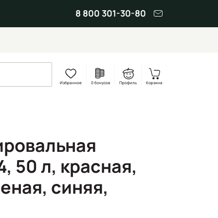
8 800 301-30-80
Избранное
0 бонусов
Профиль
Корзина
ировальная
, 50 л, красная,
еная, синяя,