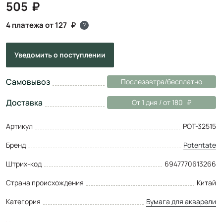
505
4 платежа от 127
?
Уведомить
о поступлении
Самовывоз
Послезавтра/бесплатно
Доставка
От 1 дня / от 180
Артикул
POT-32515
Бренд
Potentate
Штрих-код
6947770613266
Страна происхождения
Китай
Категория
Бумага для акварели