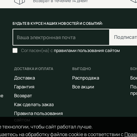
Возврат в течение 14 дней!
БУДЬТЕ В КУРСЕ НАШИХ НОВОСТЕЙ И СОБЫТИЙ:
Подписат
Согласен(на) с
правилами пользования сайтом
ДОСТАВКА И ОПЛАТА
ВЫГОДНО
БО
Доставка
Распродажа
Бо
Гарантия
Все акции
По
пр
ие
Возврат
Как сделать заказ
Правила пользования
сайтом
 технологии, чтобы сайт работал лучше.
аетесь на обработку файлов cookie в соответствии с
Прав
Все права защищены