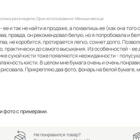
олько раз в неделю
Срок использования
Меньше месяца
ее и так не найти в продаже, а похвалишь ее (как она того с
а, правда, он рекомендовал белую, но я попробовала и бел
ва, не коробится, протирается легко, сохнет долго. Позво
о, практически до самого высыхания. Из особенностей - ее
нике сухой кисти тоже появляются неожиданности - полусуха
влажность кисти. В целом мне бумага очень и очень понрав
 рисовала. Прикрепляю два фото, фонарь на белой бумаге, м
и фото с примерами.
Не понравился товар?