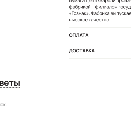
Бумага для акварели произ
фабрикой – филиалом госуд
«Гознак». Фабрика выпускае
высокое качество.
ОПЛАТА
ДОСТАВКА
сы и ответы
ок.