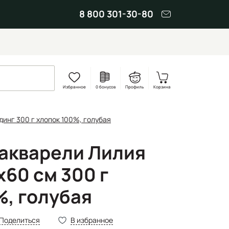
8 800 301-30-80
Избранное
0 бонусов
Профиль
Корзина
динг 300 г хлопок 100%, голубая
 акварели Лилия
60 см 300 г
%, голубая
Поделиться
В избранное