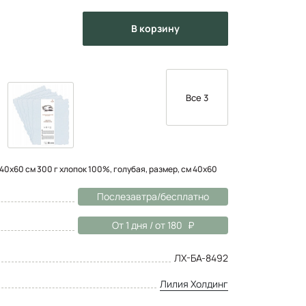
в корзину
Все 3
40х60 см 300 г хлопок 100%, голубая, размер, см 40х60
Послезавтра/бесплатно
От 1 дня / от 180
ЛХ-БА-8492
Лилия Холдинг