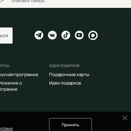
упаковка товара
ься
НУСЫ
ИДЕИ ПОДАРКОВ
нусная программа
Подарочные карты
ложение о
Идеи подарков
ограмме
Принять
илами