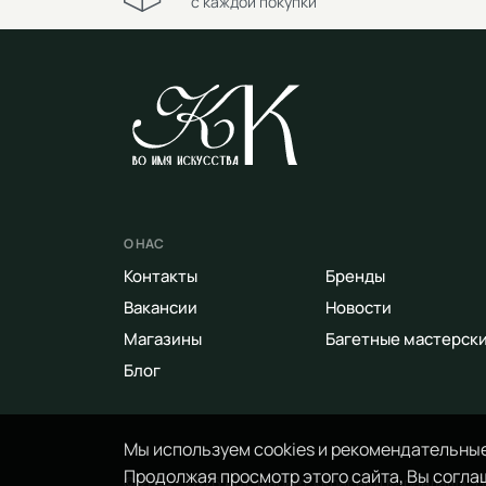
с каждой покупки
О НАС
Контакты
Бренды
Вакансии
Новости
Магазины
Багетные мастерск
Блог
Мы используем cookies и рекомендательные
Продолжая просмотр этого сайта, Вы соглаш
© 2014 - 2026 Арт-маркет «Красный Карандаш». 