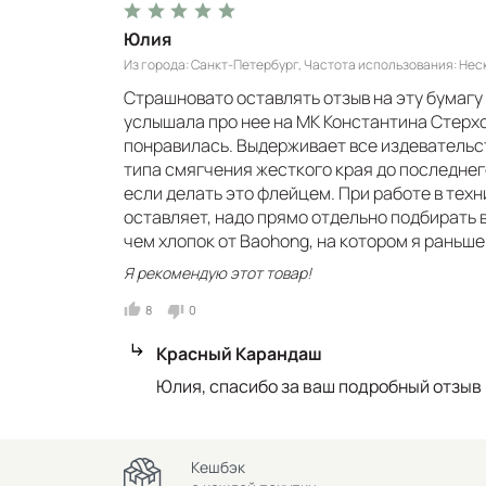
Юлия
Из города
Санкт-Петербург
Частота использования
Неск
Страшновато оставлять отзыв на эту бумагу - 
услышала про нее на МК Константина Стерхов
понравилась. Выдерживает все издевательст
типа смягчения жесткого края до последнег
если делать это флейцем. При работе в тех
оставляет, надо прямо отдельно подбирать 
чем хлопок от Baohong, на котором я раньше
Я рекомендую этот товар!
8
0
Красный Карандаш
Юлия, спасибо за ваш подробный отзыв 
Кешбэк