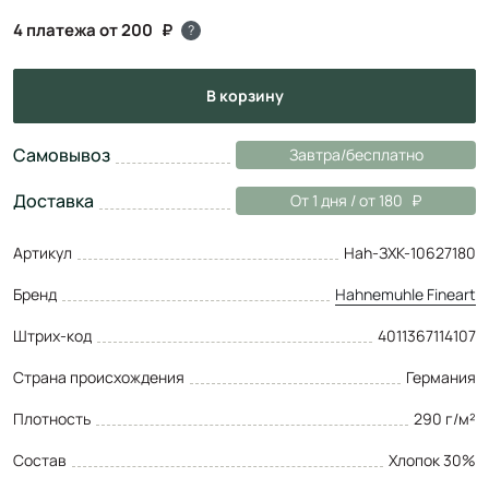
4 платежа от 200
?
в корзину
Самовывоз
Завтра/бесплатно
Доставка
От 1 дня / от 180
Артикул
Hah-ЗХК-10627180
Бренд
Hahnemuhle Fineart
Штрих-код
4011367114107
Страна происхождения
Германия
Плотность
290 г/м²
Состав
Хлопок 30%