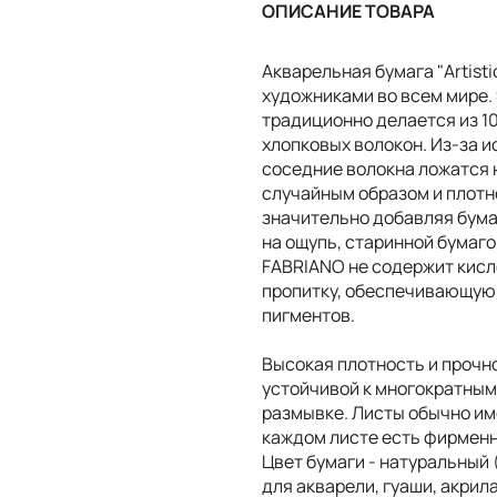
ОПИСАНИЕ ТОВАРА
Акварельная бумага "Artist
художниками во всем мире.
традиционно делается из 1
хлопковых волокон. Из-за 
соседние волокна ложатся 
случайным образом и плотн
значительно добавляя бумаг
на ощупь, старинной бумагой
FABRIANO не содержит кисл
пропитку, обеспечивающую
пигментов.
Высокая плотность и прочно
устойчивой к многократным
размывке. Листы обычно име
каждом листе есть фирменн
Цвет бумаги - натуральный
для акварели, гуаши, акрила