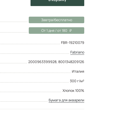
Завтра/бесплатно
От 1 дня / от 180
FBR-19210079
Fabriano
2000963399928, 8001348209126
Италия
300 г/м²
Хлопок 100%
Бумага для акварели