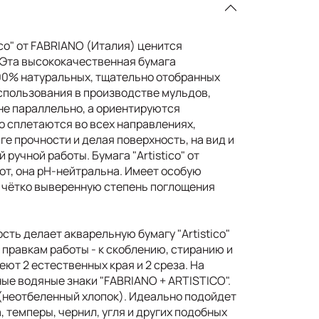
ico" от FABRIANO (Италия) ценится
 Эта высококачественная бумага
00% натуральных, тщательно отобранных
использования в производстве мульдов,
не параллельно, а ориентируются
о сплетаются во всех направлениях,
е прочности и делая поверхность, на вид и
 ручной работы. Бумага "Artistico" от
от, она рН-нейтральна. Имеет особую
 чётко выверенную степень поглощения
сть делает акварельную бумагу "Artistico"
 правкам работы - к скоблению, стиранию и
ют 2 естественных края и 2 среза. На
ые водяные знаки "FABRIANO + ARTISTICO".
 (неотбеленный хлопок). Идеально подойдет
, темперы, чернил, угля и других подобных