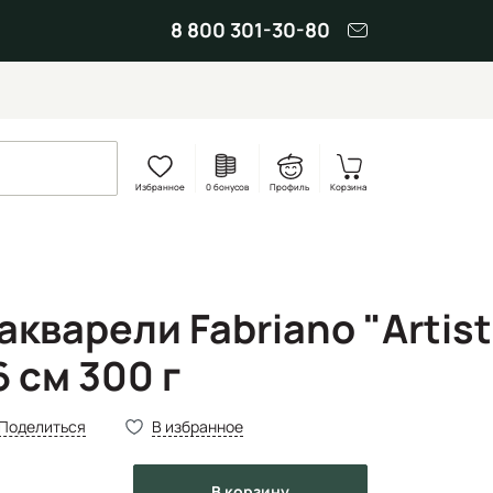
8 800 301-30-80
Избранное
0 бонусов
Профиль
Корзина
акварели Fabriano "Artist
 см 300 г
Поделиться
В избранное
в корзину