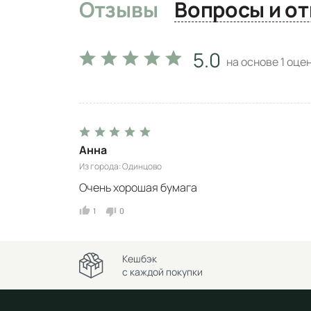
Отзывы
Вопро
5.0
на основе
1
оцен
Анна
Из города
Одинцово
Очень хорошая бумага
1
0
Кешбэк
с каждой покупки