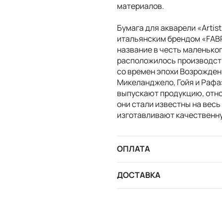
материалов.
Бумага для акварели «Artis
итальянским брендом «FAB
название в честь маленьког
расположилось производств
со времен эпохи Возрождени
Микеланджело, Гойя и Рафаэ
выпускают продукцию, отно
они стали известны на весь
изготавливают качественну
ОПЛАТА
ДОСТАВКА