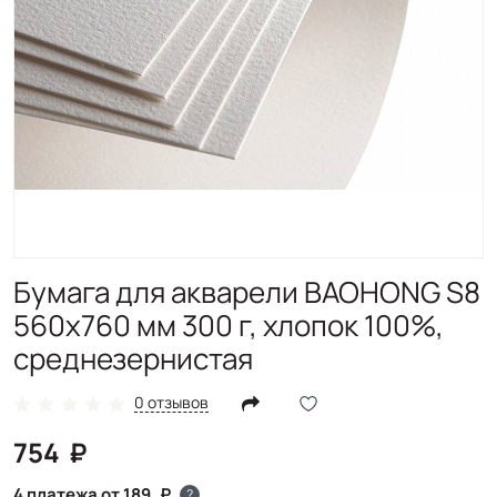
Бумага для акварели BAOHONG S8
560х760 мм 300 г, хлопок 100%,
среднезернистая
0 отзывов
754
4 платежа от 189
?