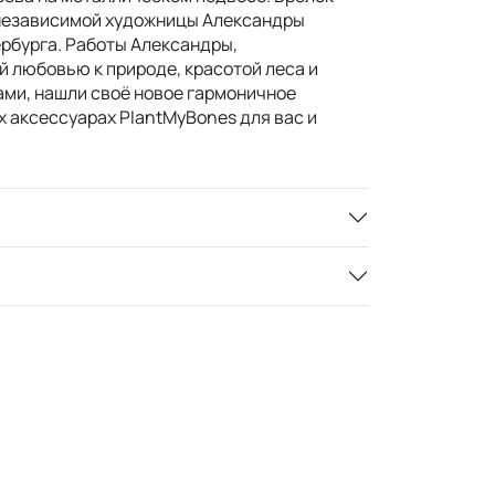
независимой художницы Александры
рбурга. Работы Александры,
 любовью к природе, красотой леса и
ами, нашли своё новое гармоничное
 аксессуарах PlantMyBones для вас и