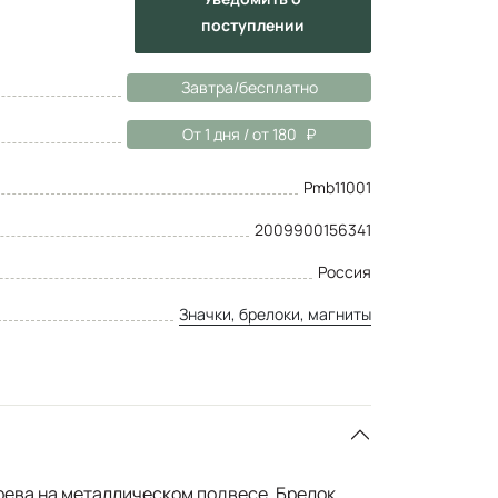
поступлении
Завтра/бесплатно
От 1 дня / от 180
Pmb11001
2009900156341
Россия
Значки, брелоки, магниты
рева на металлическом подвесе. Брелок