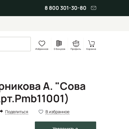
8 800 301-30-80
Избранное
0 бонусов
Профиль
Корзина
рникова А. "Сова
Арт.Pmb11001)
Поделиться
В избранное
Уведомить
о