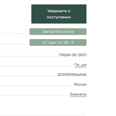
Уведомить
о
поступлении
Завтра/бесплатно
От 1 дня / от 180
ПИШИ-06-0601
Пи_ши
2009999944546
Россия
Блокноты