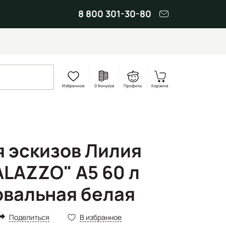
8 800 301-30-80
Избранное
0 бонусов
Профиль
Корзина
я эскизов Лилия
ALAZZO" А5 60 л
овальная белая
Поделиться
В избранное