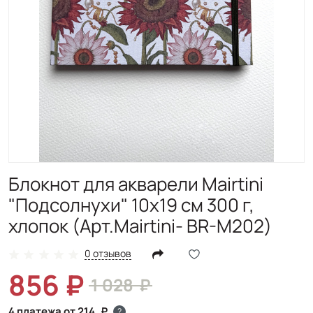
Блокнот для акварели Mairtini
"Подсолнухи" 10х19 см 300 г,
хлопок (Арт.Mairtini- BR-M202)
0 отзывов
856
1 028
4 платежа от 214
?