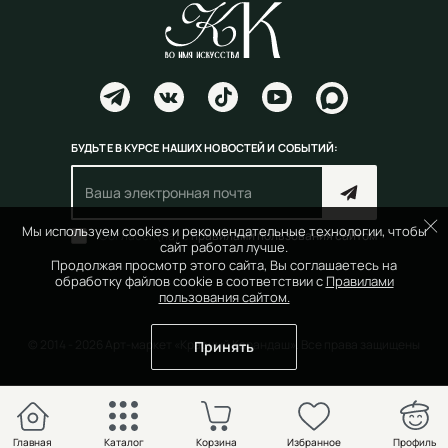
БУДЬТЕ В КУРСЕ НАШИХ НОВОСТЕЙ И СОБЫТИЙ:
Мы используем cookies и рекомендательные технологии, чтобы
Согласен(на) с
правилами пользования сайтом
сайт работал лучше.
Продолжая просмотр этого сайта, Вы соглашаетесь на
обработку файлов cookie в соответствии с
Правилами
пользования сайтом.
© 2014 - 2026 Арт-маркет «Красный Карандаш». Все права защищены
Принять
Главная
Каталог
Корзина
Избранное
Профиль