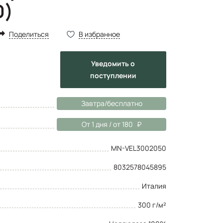
0)
Поделиться
В избранное
Уведомить
о
поступлении
Завтра/бесплатно
От 1 дня / от 180
MN-VEL3002050
8032578045895
Италия
300 г/м²