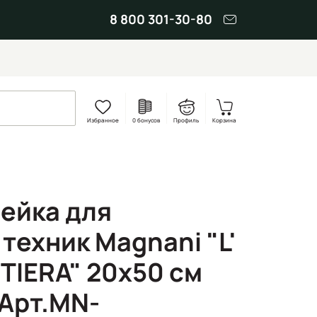
8 800 301-30-80
Избранное
0 бонусов
Профиль
Корзина
ейка для
техник Magnani "L'
TIERA" 20х50 см
(Арт.MN-