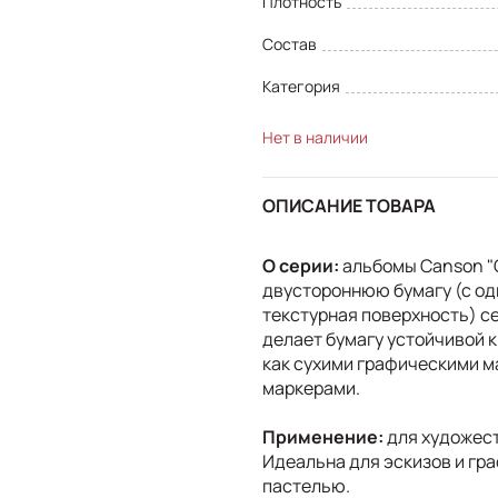
Плотность
Состав
Категория
Нет в наличии
ОПИСАНИЕ ТОВАРА
О серии:
альбомы Canson "G
двустороннюю бумагу (с одн
текстурная поверхность) се
делает бумагу устойчивой к
как сухими графическими м
маркерами.
Применение:
для художес
Идеальна для эскизов и гра
пастелью.