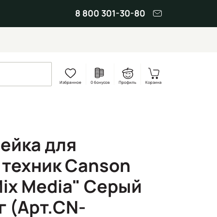
8 800 301-30-80
Избранное
0 бонусов
Профиль
Корзина
ейка для
техник Canson
Mix Media" Серый
 г (Арт.CN-