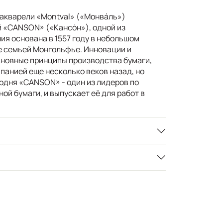
 акварели «Montval» («Монвáль»)
 «CANSON» («Кансóн»), одной из
ия основана в 1557 году в небольшом
е семьей Монгольфье. Инновации и
сновные принципы производства бумаги,
панией еще несколько веков назад, но
одня «CANSON» - один из лидеров по
й бумаги, и выпускает её для работ в