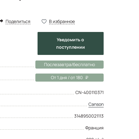
Поделиться
В избранное
Уведомить
о
поступлении
Послезавтра/бесплатно
От 1 дня / от 180
CN-400110371
Canson
3148950021113
Франция