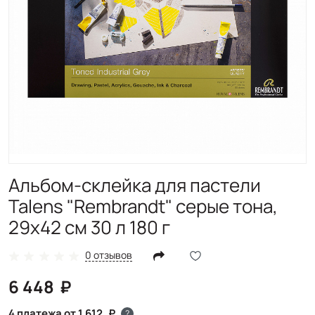
Альбом-склейка для пастели
Talens "Rembrandt" серые тона,
29х42 см 30 л 180 г
0 отзывов
6 448
4 платежа от 1 612
?