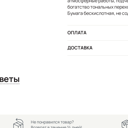
атмосферные работы, подчё
богатство тональных перех
Бумага бескислотная, не со
ОПЛАТА
ДОСТАВКА
сы и ответы
Не понравился товар?
Возврат в течение 14 дней!