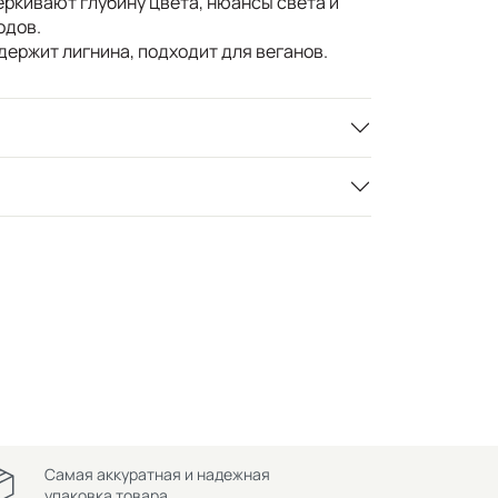
ркивают глубину цвета, нюансы света и
одов.
держит лигнина, подходит для веганов.
Самая аккуратная и надежная
упаковка товара