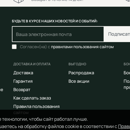
БУДЬТЕ В КУРСЕ НАШИХ НОВОСТЕЙ И СОБЫТИЙ:
Подписат
Согласен(на) с
правилами пользования сайтом
ДОСТАВКА И ОПЛАТА
ВЫГОДНО
БО
Доставка
Распродажа
Бо
Гарантия
Все акции
По
пр
ие
Возврат
Как сделать заказ
Правила пользования
сайтом
 технологии, чтобы сайт работал лучше.
аетесь на обработку файлов cookie в соответствии с
Прав
Все права защищены