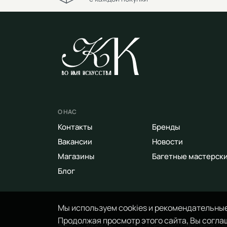
О НАС
Контакты
Бренды
Вакансии
Новости
Магазины
Багетные мастерск
Блог
Мы используем cookies и рекомендательные
Продолжая просмотр этого сайта, Вы соглаш
© 2014 - 2026 Арт-маркет «Красный Карандаш». 