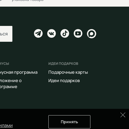
ься
НУСЫ
ИДЕИ ПОДАРКОВ
нусная программа
Подарочные карты
ложение о
Идеи подарков
ограмме
Принять
илами