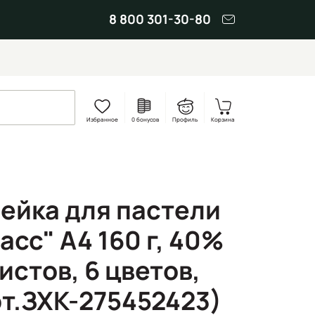
8 800 301-30-80
Избранное
0 бонусов
Профиль
Корзина
ейка для пастели
сс" А4 160 г, 40%
листов, 6 цветов,
рт.ЗХК-275452423)