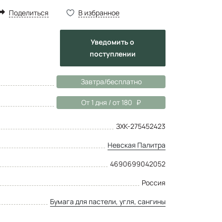
Поделиться
В избранное
Уведомить
о
поступлении
Завтра/бесплатно
От 1 дня / от 180
ЗХК-275452423
Невская Палитра
4690699042052
Россия
Бумага для пастели, угля, сангины