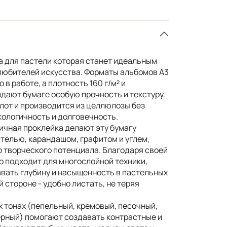
 для пастели которая станет идеальным
любителей искусства. Форматы альбомов А3
в работе, а плотность 160 г/м² и
дают бумаге особую прочность и текстуру.
слот и производится из целлюлозы без
экологичность и долговечность.
ичная проклейка делают эту бумагу
стелью, карандашом, графитом и углем,
о творческого потенциала. Благодаря своей
о подходит для многослойной техники,
вать глубину и насыщенность в пастельных
й стороне - удобно листать, не теряя
х тонах (пепельный, кремовый, песочный,
рный) помогают создавать контрастные и