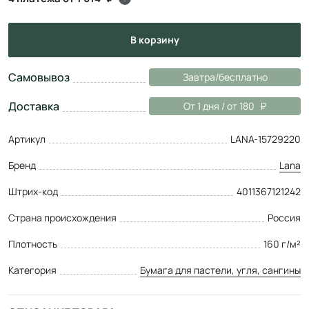
в корзину
Самовывоз
Завтра/бесплатно
Доставка
От 1 дня / от 180
Артикул
LАNА-15729220
Бренд
Lana
Штрих-код
4011367121242
Страна происхождения
Россия
Плотность
160 г/м²
Категория
Бумага для пастели, угля, сангины