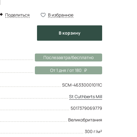
й
Поделиться
В избранное
в корзину
Послезавтра/бесплатно
От 1 дня / от 180
SCM-46330001011C
St Cuthberts Mill
5017379069779
Великобритания
300 г/м²