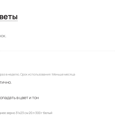
сы и ответы
ок.
раз в неделю
Срок использования
Меньше месяца
тично.
опадать в цвет и тон
нее зерно 31х23 см 20 л 300 г белый