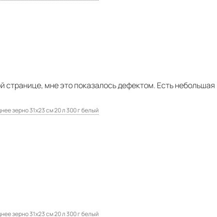
й странице, мне это показалось дефектом. Есть небольшая 
нее зерно 31х23 см 20 л 300 г белый
нее зерно 31х23 см 20 л 300 г белый