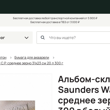
Бесплатная доставка любой транспортной компанией от 5 900 ₽
Бесплатная доставка в ПВЗ от 3 000 ₽
лог
ртон
Бумага для акварели
C.P. среднее зерно 31х23 см 20 л 300 г
Альбом-скл
Saunders Wa
среднее зер