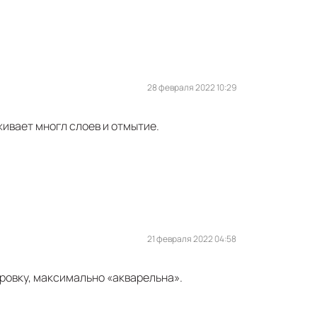
28 февраля 2022 10:29
живает многл слоев и отмытие.
21 февраля 2022 04:58
ровку, максимально «акварельна».