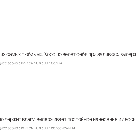
оих самых любимых. Хорошо ведет себя при заливках, выдер
нее зерно 31х23 см 20 л 300 г белый
о держит влагу, выдерживает послойное нанесение и лесси
днее зерно 31х23 см 20 л 300 г белоснежный