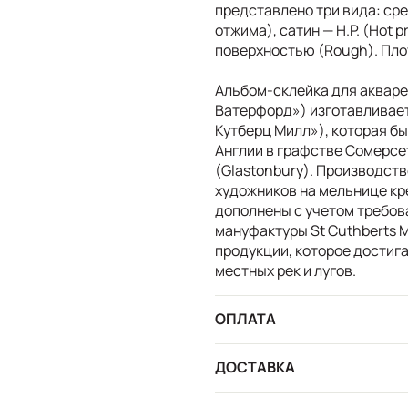
представлено три вида: сред
отжима), сатин — H.P. (Hot 
поверхностью (Rough). Пло
Альбом-склейка для акваре
Ватерфорд») изготавливаетс
Кутберц Милл»), которая бы
Англии в графстве Сомерсе
(Glastonbury). Производств
художников на мельнице кре
дополнены с учетом требов
мануфактуры St Cuthberts M
продукции, которое достиг
местных рек и лугов.
ОПЛАТА
ДОСТАВКА