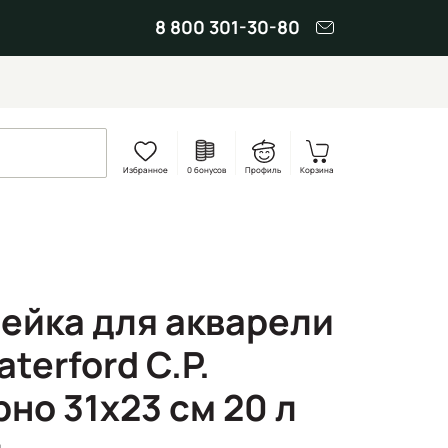
8 800 301-30-80
Избранное
0 бонусов
Профиль
Корзина
ейка для акварели
terford C.P.
но 31х23 см 20 л