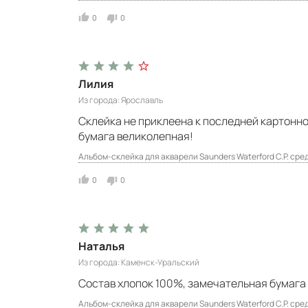
0
0
Лилия
Из города
Ярославль
Склейка не приклеена к последней картонно
бумага великолепная!
Альбом-склейка для акварели Saunders Waterford C.P. сред
0
0
Наталья
Из города
Каменск-Уральский
Состав хлопок 100%, замечательная бумага
Альбом-склейка для акварели Saunders Waterford C.P. сред