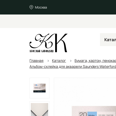
Москва
Ката
Главная
Каталог
Бумага, картон, пенока
Альбом-склейка для акварели Saunders Waterford 