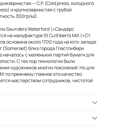
незернистая — C.P. (Cold press, холодного
press) и крупнозернистая с грубой
тность 300гр/м2.
ли Saunders Waterford («Сандерс
я на мануфактуре St Cuthberts Mill («Ст
ла основана около 1700 года на юго-западе
т (Somerset) близ города Гластонбери
о началось с маленьких партий бумаги для
пости. С тех пор технологии были
ания художников многих поколений. Но для
ill по прежнему главное это качество
ается мастерством сотрудников, чистотой