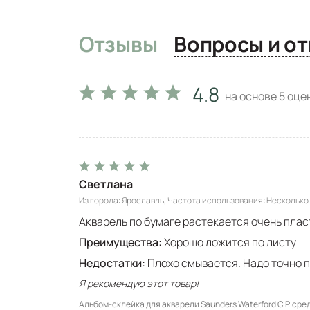
Отзывы
Вопро
4.8
на основе
5
оцен
Светлана
Из города
Ярославль
Частота использования
Несколько 
Акварель по бумаге растекается очень плас
Преимущества:
Хорошо ложится по листу
Недостатки:
Плохо смывается. Надо точно п
Я рекомендую этот товар!
Альбом-склейка для акварели Saunders Waterford C.P. сред