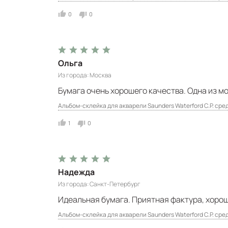
0
0
Ольга
Из города
Москва
Бумага очень хорошего качества. Одна из м
Альбом-склейка для акварели Saunders Waterford C.P. сред
1
0
Надежда
Из города
Санкт-Петербург
Идеальная бумага. Приятная фактура, хорош
Альбом-склейка для акварели Saunders Waterford C.P. сре