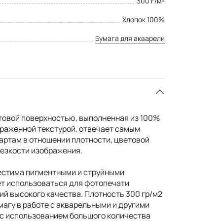
300 г/м²
Хлопок 100%
Бумага для акварели
товой поверхностью, выполненная из 100%
ыраженной текстурой, отвечает самым
ртам в отношении плотности, цветовой
резкости изображения.
естима пигментными и струйными
т использоваться для фотопечати
й высокого качества. Плотность 300 гр/м2
магу в работе с акварельными и другими
 с использованием большого количества