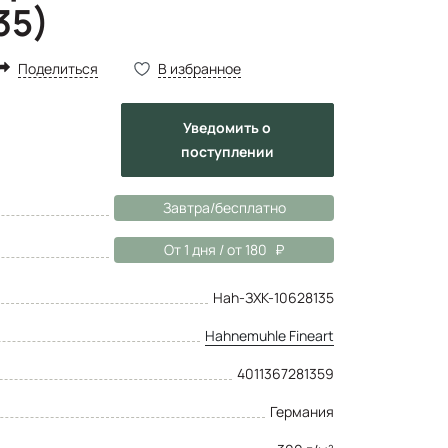
35)
Поделиться
В избранное
Уведомить
о
поступлении
Завтра/бесплатно
От 1 дня / от 180
Hah-ЗХК-10628135
Hahnemuhle Fineart
4011367281359
Германия