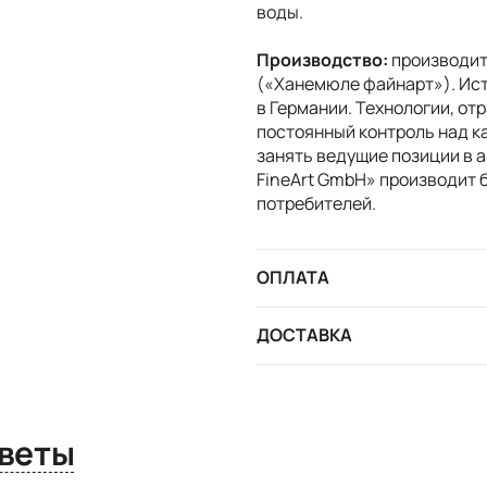
воды.
Производство:
производит
(«Ханемюле файнарт»). Ист
в Германии. Технологии, от
постоянный контроль над к
занять ведущие позиции в 
FineArt GmbH» производит 
потребителей.
ОПЛАТА
ДОСТАВКА
сы и ответы