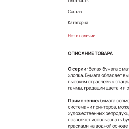
Плотность
Состав
Категория
Нет в наличии
ОПИСАНИЕ ТОВАРА
О серии:
белая бумага с ма
хлопка. Бумага обладает в
высоким отраслевым станда
гаммы, градации цвета и и 
Применение:
бумага совм
системами принтеров, може
художественных репродукци
позволяет использовать бу
красками на водной основе