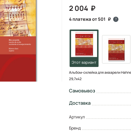
2 004
4 платежа от 501
?
Альбом-склейка для акварели Hahnemuh
29,7х42
Самовывоз
Доставка
Артикул
Бренд