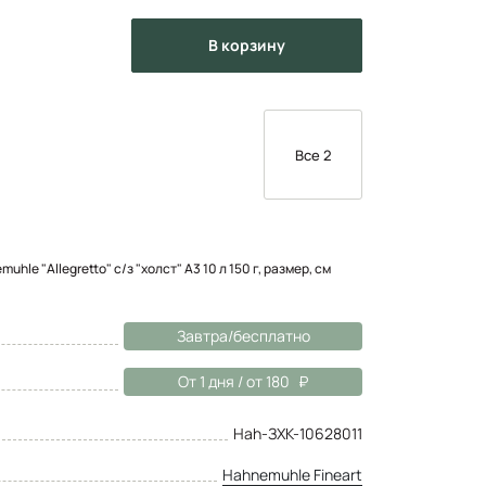
в корзину
Все 2
le "Allegretto" с/з "холст" А3 10 л 150 г, размер, см
Завтра/бесплатно
От 1 дня / от 180
Hah-ЗХК-10628011
Hahnemuhle Fineart