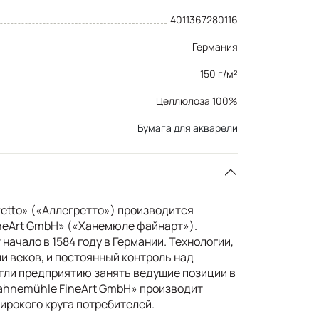
4011367280116
Германия
150 г/м²
Целлюлоза 100%
Бумага для акварели
retto» («Аллегретто») производится
neArt GmbH» («Ханемюле файнарт»).
начало в 1584 году в Германии. Технологии,
и веков, и постоянный контроль над
гли предприятию занять ведущие позиции в
ahnemühle FineArt GmbH» производит
рокого круга потребителей.