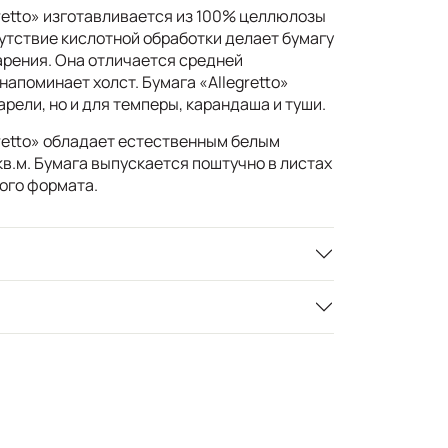
retto» изготавливается из 100% целлюлозы
утствие кислотной обработки делает бумагу
арения. Она отличается средней
напоминает холст. Бумага «Allegretto»
арели, но и для темперы, карандаша и туши.
gretto» обладает естественным белым
/кв.м. Бумага выпускается поштучно в листах
ного формата.