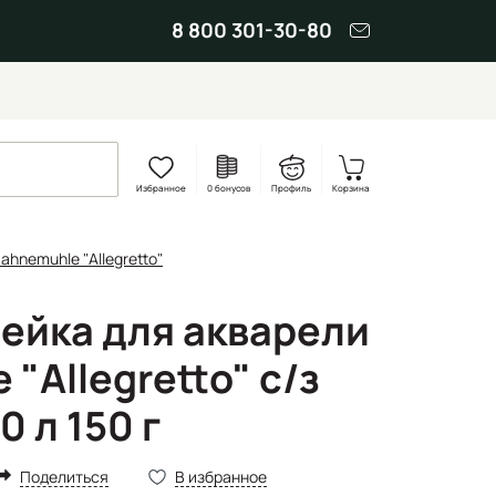
8 800 301-30-80
Избранное
0 бонусов
Профиль
Корзина
hnemuhle "Allegretto"
ейка для акварели
"Allegretto" с/з
0 л 150 г
Поделиться
В избранное