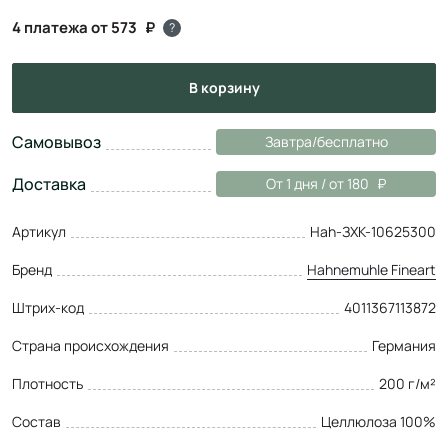
4 платежа от 573
?
в корзину
Самовывоз
Завтра/бесплатно
Доставка
От 1 дня / от 180
Артикул
Hah-ЗХК-10625300
Бренд
Hahnemuhle Fineart
Штрих-код
4011367113872
Страна происхождения
Германия
Плотность
200 г/м²
Состав
Целлюлоза 100%