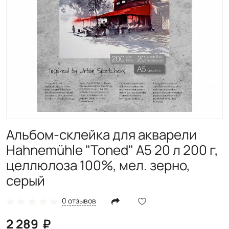
Альбом-склейка для акварели
Hahnemühle "Toned" А5 20 л 200 г,
целлюлоза 100%, мел. зерно,
серый
0 отзывов
2 289