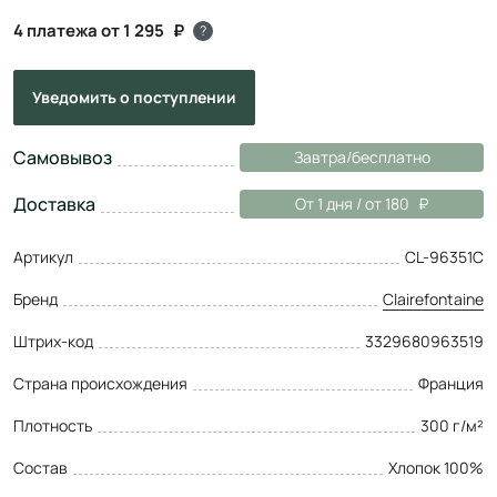
4 платежа от 1 295
?
Уведомить
о поступлении
Самовывоз
Завтра/бесплатно
Доставка
От 1 дня / от 180
Артикул
CL-96351C
Бренд
Clairefontaine
Штрих-код
3329680963519
Страна происхождения
Франция
Плотность
300 г/м²
Состав
Хлопок 100%