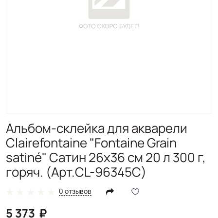
Альбом-склейка для акварели
Clairefontaine "Fontaine Grain
satiné" Сатин 26х36 см 20 л 300 г,
горяч. (Арт.CL-96345C)
0 отзывов
5 373