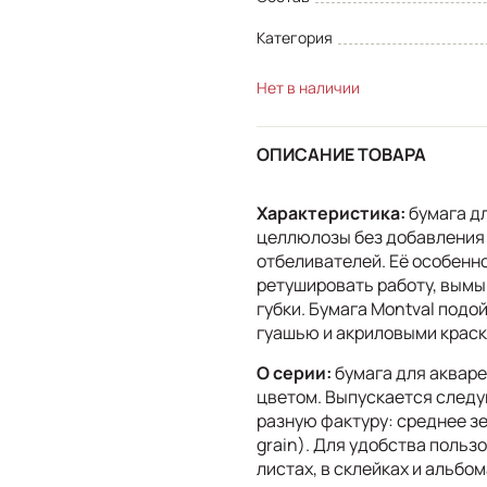
Категория
Нет в наличии
ОПИСАНИЕ ТОВАРА
Характеристика:
бумага дл
целлюлозы без добавления 
отбеливателей. Её особенно
ретушировать работу, вымы
губки. Бумага Montval подо
гуашью и акриловыми краск
О серии:
бумага для акваре
цветом. Выпускается следую
разную фактуру: среднее зе
grain). Для удобства польз
листах, в склейках и альбом