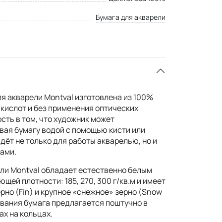
Бумага для акварели
я акварели Montval изготовлена из 100%
кислот и без применения оптических
сть в том, что художник может
вая бумагу водой с помощью кисти или
йдёт не только для работы акварелью, но и
ами.
ли Montval обладает естественно белым
щей плотности: 185, 270, 300 г/кв.м и имеет
рно (Fin) и крупное «снежное» зерно (Snow
ования бумага предлагается поштучно в
ах на кольцах.