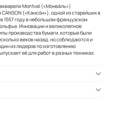
 акварели Montval («Монвáль»)
 CANSON («Кансóн»), одной из старейших в
 в 1557 году в небольшом французском
ольфье. Инновации и великолепное
ипы производства бумаги, которые были
сколько веков назад, но соблюдаются и
один из лидеров по изготовлению
ыпускает её для работ в разных техниках.