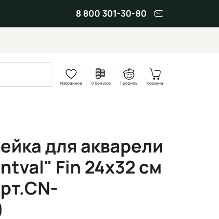
8 800 301-30-80
Избранное
0 бонусов
Профиль
Корзина
ейка для акварели
tval" Fin 24х32 см
Арт.CN-
)