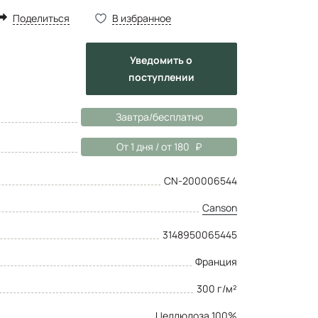
Поделиться
В избранное
Уведомить
о
поступлении
Завтра/бесплатно
От 1 дня / от 180
CN-200006544
Canson
3148950065445
Франция
300 г/м²
Целлюлоза 100%