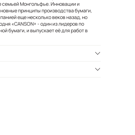
е семьей Монгольфье. Инновации и
сновные принципы производства бумаги,
панией еще несколько веков назад, но
одня «CANSON» - один из лидеров по
й бумаги, и выпускает её для работ в