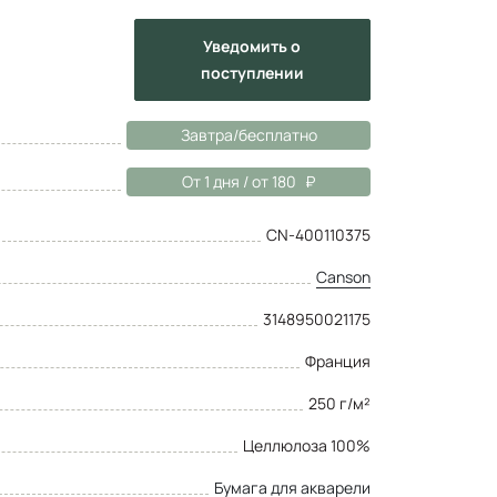
Уведомить
о
поступлении
Завтра/бесплатно
От 1 дня / от 180
CN-400110375
Canson
3148950021175
Франция
250 г/м²
Целлюлоза 100%
Бумага для акварели