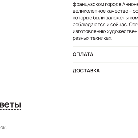
французском городе Аннон
великолепное качество – о
которые были заложены ком
соблюдаются и сейчас. Сег
изготовлению художественно
разных техниках.
ОПЛАТА
ДОСТАВКА
сы и ответы
ок.