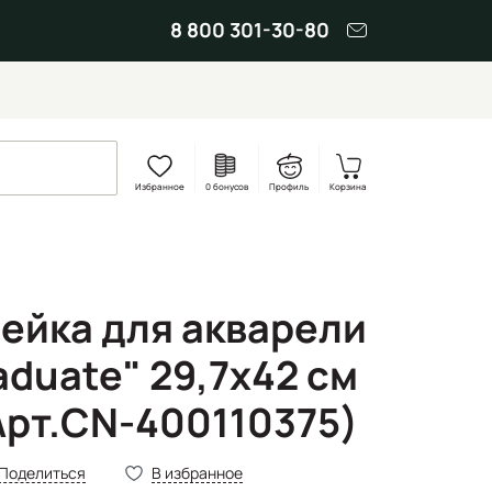
8 800 301-30-80
Избранное
0 бонусов
Профиль
Корзина
ейка для акварели
duate" 29,7x42 см
(Арт.CN-400110375)
Поделиться
В избранное