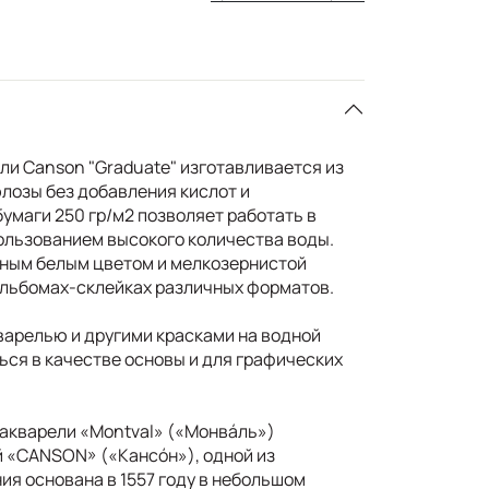
ли Canson "Graduate" изготавливается из
лозы без добавления кислот и
умаги 250 гр/м2 позволяет работать в
пользованием высокого количества воды.
нным белым цветом и мелкозернистой
альбомах-склейках различных форматов.
варелью и другими красками на водной
ься в качестве основы и для графических
 акварели «Montval» («Монвáль»)
 «CANSON» («Кансóн»), одной из
ия основана в 1557 году в небольшом