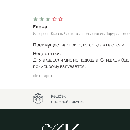
Елена
Из города
Казань
Частота использования
Пару раз в мес
Преимущества:
пригодилась для пастели
Недостатки:
Для акварели мне не подошла. Слишком быст
по-мокрому вздувается.
1
0
Кешбэк
с каждой покупки