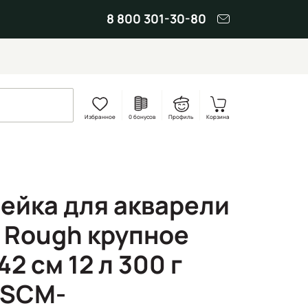
8 800 301-30-80
Избранное
0 бонусов
Профиль
Корзина
ейка для акварели
d Rough крупное
2 см 12 л 300 г
.SCM-