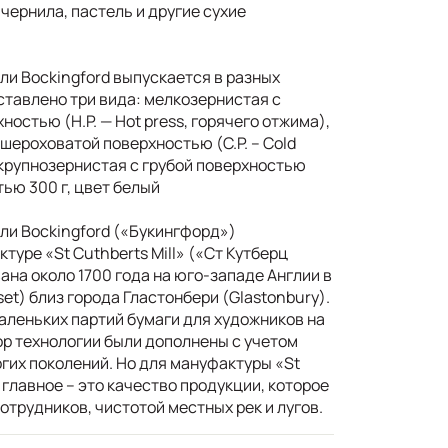
 чернила, пастель и другие сухие
ли Bockingford выпускается в разных
ставлено три вида: мелкозернистая с
ностью (H.P. — Hot press, горячего отжима),
шероховатой поверхностью (C.P. – Cold
 крупнозернистая с грубой поверхностью
тью 300 г, цвет белый
ли Bockingford («Букингфорд»)
туре «St Cuthberts Mill» («Ст Кутберц
ана около 1700 года на юго-западе Англии в
t) близ города Гластонбери (Glastonbury).
аленьких партий бумаги для художников на
ор технологии были дополнены с учетом
гих поколений. Но для мануфактуры «St
 главное – это качество продукции, которое
трудников, чистотой местных рек и лугов.