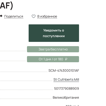
AF)
Поделиться
В избранное
Уведомить
о
поступлении
Завтра/бесплатно
От 1 дня / от 180
SCM-4743000101AF
St Cuthberts Mill
5017379088909
Великобритания