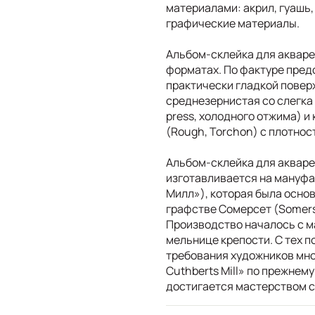
материалами: акрил, гуашь,
графические материалы.
Альбом-склейка для акваре
форматах. По фактуре пред
практически гладкой поверх
среднезернистая со слегка 
press, холодного отжима) и
(Rough, Torchon) с плотнос
Альбом-склейка для акваре
изготавливается на мануфак
Милл»), которая была основ
графстве Сомерсет (Somerse
Производство началось с м
мельнице крепости. С тех п
требования художников мно
Cuthberts Mill» по прежнему
достигается мастерством со