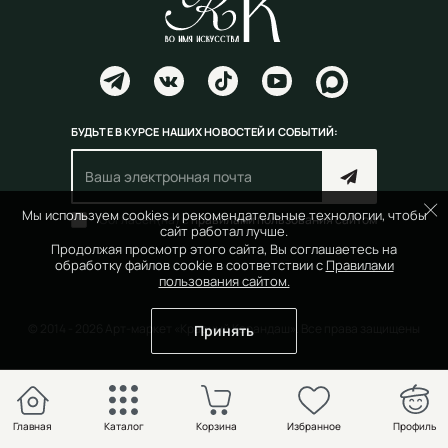
БУДЬТЕ В КУРСЕ НАШИХ НОВОСТЕЙ И СОБЫТИЙ:
Мы используем cookies и рекомендательные технологии, чтобы
Согласен(на) с
правилами пользования сайтом
сайт работал лучше.
Продолжая просмотр этого сайта, Вы соглашаетесь на
обработку файлов cookie в соответствии с
Правилами
пользования сайтом.
© 2014 - 2026 Арт-маркет «Красный Карандаш». Все права защищены
Принять
Главная
Каталог
Корзина
Избранное
Профиль