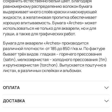
сохранить естественно белый цвет. Благодаря
равномерному распределению волокон бумага
выдерживает много слоёв краски и маскирующей
жидкости, а желатиновая пропитка обеспечивает
хорошую впитываемость. Бумага «Arches» может
использоваться не только для акварели, но и для
гуаши, а также для графических работ.
Бумага для акварели «Arches» производится
различной плотности: от 185 до 850 г/кв.м. По фактуре
бывает трёх видов: гладкая – горячего прессования
(satin), мелкозернистая – холодного прессования (fin)
и крупнозернистая (torchon). Выпускается поштучно в
листах, в различных склейках и альбомах.
ОПЛАТА
ДОСТАВКА