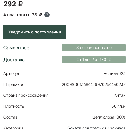
292
4 платежа от 73
?
Уведомить
о поступлении
Самовывоз
Завтра/бесплатно
Доставка
От 1 дня / от 180
Артикул
Acm-44023
Штрих-код
2009900134844, 6970254440232
Страна происхождения
Китай
Плотность
160 г/м²
Состав
Целлюлоза 100%
Категория
Бумага для графики и эскизов