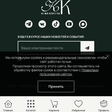
БУДЬТЕ В КУРСЕ НАШИХ НОВОСТЕЙ И СОБЫТИЙ:
Мы используем cookies и рекомендательные технологии, чтобы
Согласен(на) с
правилами пользования сайтом
сайт работал лучше.
Продолжая просмотр этого сайта, Вы соглашаетесь на
обработку файлов cookie в соответствии с
Правилами
пользования сайтом.
© 2014 - 2026 Арт-маркет «Красный Карандаш». Все права защищены
Принять
Главная
Каталог
Корзина
Избранное
Профиль