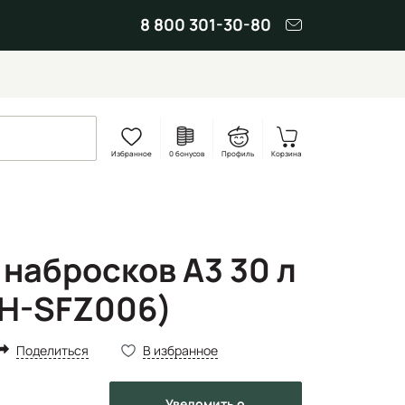
8 800 301-30-80
Избранное
0 бонусов
Профиль
Корзина
 набросков А3 30 л
CH-SFZ006)
Поделиться
В избранное
Уведомить
о