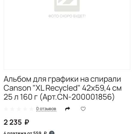
Альбом для графики на спирали
Canson "XL Recycled" 42х59,4 см
25 л 160 г (Арт.CN-200001856)
0 отзывов
2 235
4 платежа от 559
?