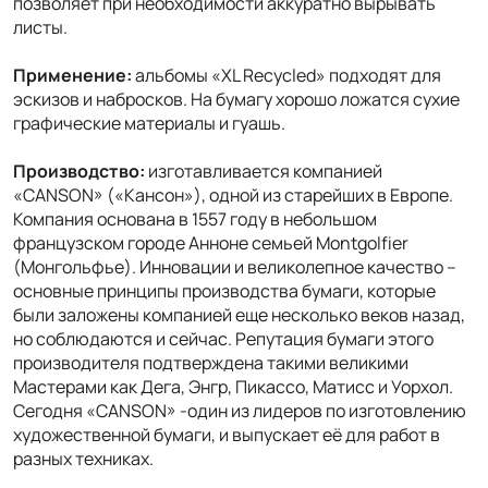
позволяет при необходимости аккуратно вырывать
листы.
Применение:
альбомы «XL Recycled» подходят для
эскизов и набросков. На бумагу хорошо ложатся сухие
графические материалы и гуашь.
Производство:
изготавливается компанией
«CANSON» («Кансон»), одной из старейших в Европе.
Компания основана в 1557 году в небольшом
французском городе Анноне семьей Montgolfier
(Монгольфье). Инновации и великолепное качество –
основные принципы производства бумаги, которые
были заложены компанией еще несколько веков назад,
но соблюдаются и сейчас. Репутация бумаги этого
производителя подтверждена такими великими
Мастерами как Дега, Энгр, Пикассо, Матисс и Уорхол.
Сегодня «CANSON» -один из лидеров по изготовлению
художественной бумаги, и выпускает её для работ в
разных техниках.