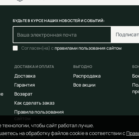
БУДЬТЕ В КУРСЕ НАШИХ НОВОСТЕЙ И СОБЫТИЙ:
Подписат
Согласен(на) с
правилами пользования сайтом
ДОСТАВКА И ОПЛАТА
ВЫГОДНО
БО
Доставка
Распродажа
Бо
Гарантия
Все акции
По
пр
ие
Возврат
Как сделать заказ
Правила пользования
сайтом
 технологии, чтобы сайт работал лучше.
аетесь на обработку файлов cookie в соответствии с
Прав
Все права защищены