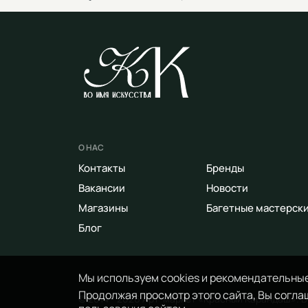
О НАС
Контакты
Бренды
Вакансии
Новости
Магазины
Багетные мастерск
Блог
Мы используем cookies и рекомендательные
Продолжая просмотр этого сайта, Вы соглаш
© 2014 - 2026 Арт-маркет «Красный Карандаш». 