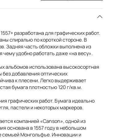
1557» разработана для графических работ.
ны спиралью по короткой стороне. В
ов. Задняя часть обложки выполнена из
я чему удобно работать даже «на весу».
ых альбомов использована высокосортная
 без добавления оптических
ойчива к плесени. Легко выдерживает
тая бумага плотностью 120 г/кв.м.
ия графических работ. Бумага идеально
гля, пастели и некоторых маркеров.
ается компанией «Canson», одной из
ия основана в 1557 году в небольшом
е семьей Монгольфье. Инновации и