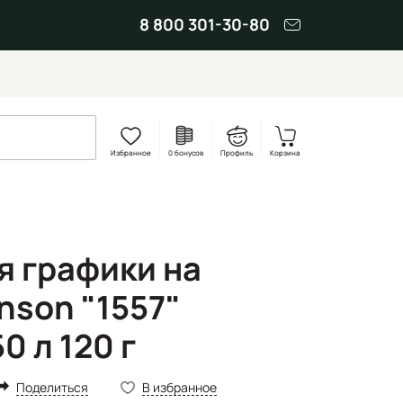
8 800 301-30-80
Избранное
0 бонусов
Профиль
Корзина
я графики на
nson "1557"
0 л 120 г
Поделиться
В избранное