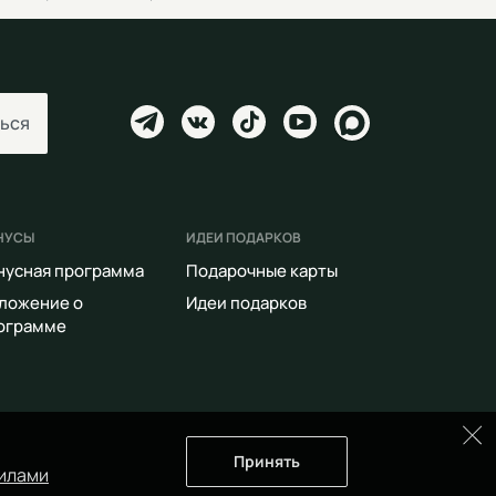
ься
НУСЫ
ИДЕИ ПОДАРКОВ
нусная программа
Подарочные карты
ложение о
Идеи подарков
ограмме
Принять
илами