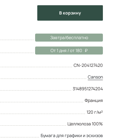
в корзину
Завтра/бесплатно
От 1 дня / от 180
CN-204127420
Canson
3148951274204
Франция
120 г/м²
Целлюлоза 100%
Бумага для графики и эскизов