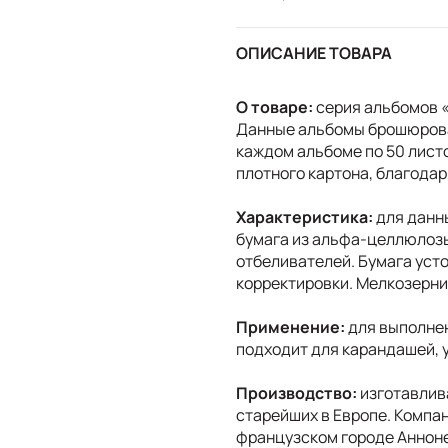
ОПИСАНИЕ ТОВАРА
О товаре:
серия альбомов «
Данные альбомы брошюрова
каждом альбоме по 50 лист
плотного картона, благодар
Характеристика:
для данн
бумага из альфа-целлюлозы
отбеливателей. Бумага уст
корректировки. Мелкозернис
Применение:
для выполнен
подходит для карандашей, у
Производство:
изготавлив
старейших в Европе. Компан
французском городе Аннон