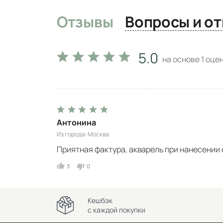
Отзывы
Вопро
5.0
на основе
1
оцен
Антонина
Из города
Москва
Приятная фактура, акварель при нанесении
3
0
Кешбэк
с каждой покупки