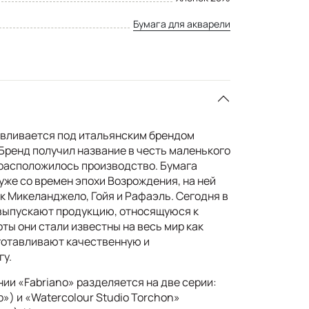
Бумага для акварели
авливается под итальянским брендом
Бренд получил название в честь маленького
м расположилось производство. Бумага
уже со времен эпохи Возрождения, на ней
к Микеланджело, Гойя и Рафаэль. Сегодня в
 выпускают продукцию, относящуюся к
оты они стали известны на весь мир как
готавливают качественную и
гу.
ии «Fabriano» разделяется на две серии:
») и «Watercolour Studio Torchon»