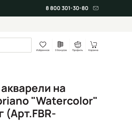
8 800 301-30-80
Избранное
0 бонусов
Профиль
Корзина
 акварели на
riano "Watercolor"
г (Арт.FBR-