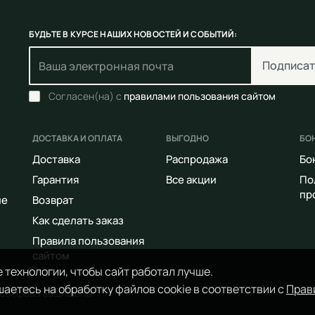
БУДЬТЕ В КУРСЕ НАШИХ НОВОСТЕЙ И СОБЫТИЙ:
Подписат
Согласен(на) с
правилами пользования сайтом
ДОСТАВКА И ОПЛАТА
ВЫГОДНО
БО
Доставка
Распродажа
Бо
Гарантия
Все акции
По
пр
ие
Возврат
Как сделать заказ
Правила пользования
сайтом
 технологии, чтобы сайт работал лучше.
аетесь на обработку файлов cookie в соответствии с
Прав
Все права защищены