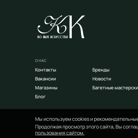
О НАС
Контакты
Бренды
Вакансии
Новости
Магазины
Багетные мастерск
Блог
Мы используем cookies и рекомендательные
Продолжая просмотр этого сайта, Вы соглаш
© 2014 - 2026 Арт-маркет «Красный Карандаш». 
пользования сайтом.