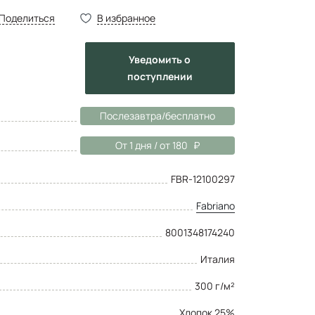
Поделиться
В избранное
Уведомить
о
поступлении
Послезавтра/бесплатно
От 1 дня / от 180
FBR-12100297
Fabriano
8001348174240
Италия
300 г/м²
Хлопок 25%