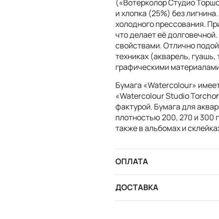
(«Вотерколор Студио Торшо
и хлопка (25%) без лигнина
холодного прессования. Пр
что делает её долговечной
свойствами. Отлично подой
техниках (акварель, гуашь, 
графическими материалами (
Бумага «Watercolour» имее
«Watercolour Studio Torcho
фактурой. Бумага для аква
плотностью 200, 270 и 300 г
также в альбомах и склейка
ОПЛАТА
ДОСТАВКА