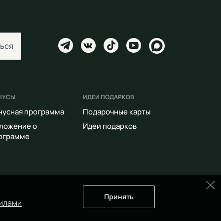
ься
НУСЫ
ИДЕИ ПОДАРКОВ
нусная программа
Подарочные карты
ложение о
Идеи подарков
ограмме
Принять
илами