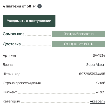
4 платежа от 58
?
Уведомить
о поступлении
Самовывоз
Завтра/бесплатно
Доставка
От 1 дня / от 180
Артикул
SV-1534
Бренд
Super Vision
Штрих-код
6972983934495
Страна происхождения
Китай
Пигмент
41385
Категория
Акварель