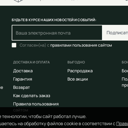
БУДЬТЕ В КУРСЕ НАШИХ НОВОСТЕЙ И СОБЫТИЙ:
Подписат
Согласен(на) с
правилами пользования сайтом
ДОСТАВКА И ОПЛАТА
ВЫГОДНО
БО
Доставка
Распродажа
Бо
Гарантия
Все акции
По
пр
ие
Возврат
Как сделать заказ
Правила пользования
сайтом
 технологии, чтобы сайт работал лучше.
аетесь на обработку файлов cookie в соответствии с
Прав
Все права защищены