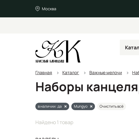
Москва
Ката
Главная
Каталог
Важные мелочи
На
Наборы канцеля
в наличии: да
Mungyo
Очистить всё
Найдено 1 товар