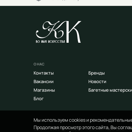
О НАС
Контакты
Бренды
Вакансии
Новости
Магазины
Багетные мастерск
Блог
Мы используем cookies и рекомендательные
Продолжая просмотр этого сайта, Вы соглаш
© 2014 - 2026 Арт-маркет «Красный Карандаш». 