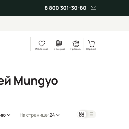
8 800 301-30-80
Избранное
0 бонусов
Профиль
Корзина
ей Mungyo
нию
На странице:
24