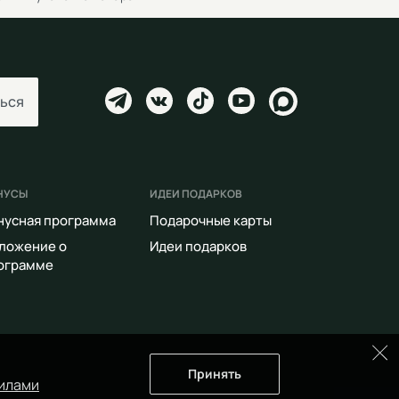
ься
НУСЫ
ИДЕИ ПОДАРКОВ
нусная программа
Подарочные карты
ложение о
Идеи подарков
ограмме
Принять
илами