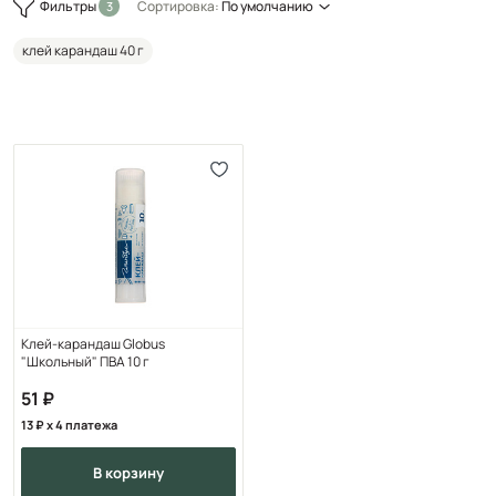
Фильтры
Сортировка:
По умолчанию
клей карандаш 40 г
Клей-карандаш Globus
"Школьный" ПВА 10 г
51
13
x 4 платежа
в корзину