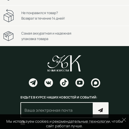
Не понравился товар?
Возврат в течение 14 дней!
Самая аккуратная и надежная
упаковка товара
БУДЬТЕ В КУРСЕ НАШИХ НОВОСТЕЙ И СОБЫТИЙ:
Мы используем cookies и рекомендательные технологии, чтобы
Согласен(на) с
правилами пользования сайтом
сайт работал лучше.