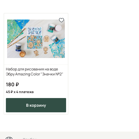
Набор для рисования на воде
Эбру Amazing Color "Значки №2"
180
45
x 4 платежа
в корзину