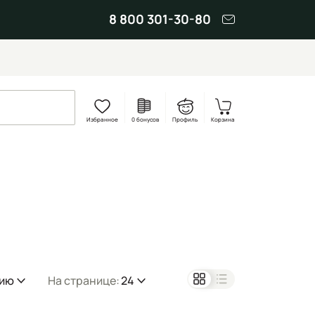
8 800 301-30-80
Избранное
0 бонусов
Профиль
Корзина
нию
На странице:
24