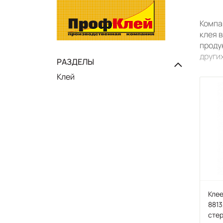
Компа
клея 
проду
други
РАЗДЕЛЫ
Клей
Клее
8813
стер