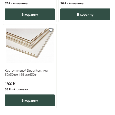
37
x 4 платежа
20
x 4 платежа
в корзину
в корзину
Картон пивной Decoriton лист
30х30 см 1,55 мм 630 г
142
36
x 4 платежа
в корзину