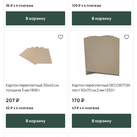
36
x 4 платежа
109
x 4 платежа
в корзину
в корзину
Картон переплетный 30х40 см
Картон переплетный DECORITON
толщина 3 мм 1890 г
лист 50х70 см 2 мм 1250 г
207
170
52
x 4 платежа
43
x 4 платежа
в корзину
в корзину