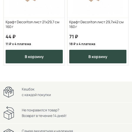
Крафт Decoriton лист 21х29,7 см
Крафт Decoriton лист 29,7х42 см
160 г
160 г
44
71
11
x 4 платежа
18
x 4 платежа
в корзину
в корзину
Кешбэк
с каждой покупки
Не понравился товар?
Возврат в течение 14 дней!
Самая аккуратная и надежная