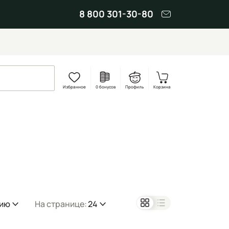
8 800 301-30-80
Избранное
0 бонусов
Профиль
Корзина
нию
На странице:
24