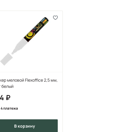
ер меловой Flexoffice 2,5 мм,
т белый
84
 4 платежа
в корзину